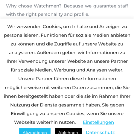
Why chose Watchmen? Because we guarantee staff
with the right personality and profile.
Our success is based on the thorough selection of
Wir verwenden Cookies, um Inhalte und Anzeigen zu
personnel with a long expertise in their respective
personalisieren, Funktionen für soziale Medien anbieten
fields. Our staff has excellent job references and
zu können und die Zugriffe auf unsere Website zu
recommendations and are flexible, loyal and reliable.
analysieren. Außerdem geben wir Informationen zu
This is way we have satisfied customers and staff.
Ihrer Verwendung unserer Website an unsere Partner
Give us a call straight away! We have the right staff for
für soziale Medien, Werbung und Analysen weiter.
your needs and requirements. Watchmen Security
Unsere Partner führen diese Informationen
will be happy to advise you.
möglicherweise mit weiteren Daten zusammen, die Sie
ihnen bereitgestellt haben oder die sie im Rahmen Ihrer
Nutzung der Dienste gesammelt haben. Sie geben
Einwilligung zu unseren Cookies, wenn Sie unsere
© Watchmen Sicherheitsdienstleistungen und –
Webseite weiterhin nutzen.
Einstellungen
management GmbH
Datenschutz
Akzeptieren
Ablehnen