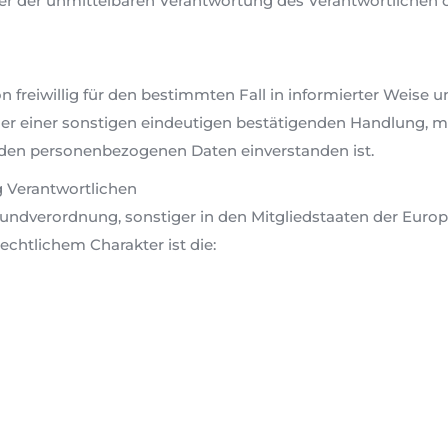
er der unmittelbaren Verantwortung des Verantwortlichen od
son freiwillig für den bestimmten Fall in informierter Weis
r einer sonstigen eindeutigen bestätigenden Handlung, mit
enden personenbezogenen Daten einverstanden ist.
g Verantwortlichen
rundverordnung, sonstiger in den Mitgliedstaaten der Eur
htlichem Charakter ist die: