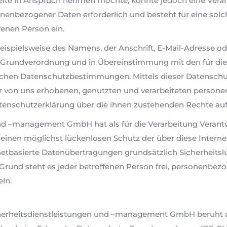
eite in Anspruch nehmen möchte, könnte jedoch eine Ver
sonenbezogener Daten erforderlich und besteht für eine sol
ffenen Person ein.
ispielsweise des Namens, der Anschrift, E-Mail-Adresse o
tz-Grundverordnung und in Übereinstimmung mit den für di
hen Datenschutzbestimmungen. Mittels dieser Datenschu
er von uns erhobenen, genutzten und verarbeiteten person
tenschutzerklärung über die ihnen zustehenden Rechte auf
d –management GmbH hat als für die Verarbeitung Verantw
nen möglichst lückenlosen Schutz der über diese Interne
etbasierte Datenübertragungen grundsätzlich Sicherheitsl
Grund steht es jeder betroffenen Person frei, personenbez
eln.
rheitsdienstleistungen und –management GmbH beruht auf 